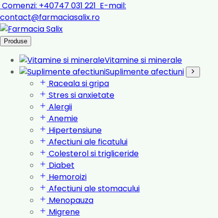
Comenzi:
+40747 031 221
E-mail:
contact@farmaciasalix.ro
Produse
Vitamine si minerale
Suplimente afectiuni
Raceala si gripa
Stres si anxietate
Alergii
Anemie
Hipertensiune
Afectiuni ale ficatului
Colesterol si trigliceride
Diabet
Hemoroizi
Afectiuni ale stomacului
Menopauza
Migrene