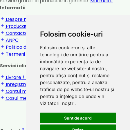
Service gratuit la produsele in garantie.
Mai multe
Informatii
Despre noi
Producatori
Folosim cookie-uri
Contactati-ne
ANPC
Politica de confidentialitate
Folosim cookie-uri și alte
Termeni si conditii
tehnologii de urmărire pentru a
îmbunătăți experiența ta de
Servicii clienti
navigare pe website-ul nostru,
pentru afișa conținut și reclame
Livrare / returnare
personalizate, pentru a analiza
Inregistrare / Login
traficul de pe website-ul nostru și
Contul meu
pentru a înțelege de unde vin
Cosul meu
vizitatorii noștri.
Sunt de acord
Refuz