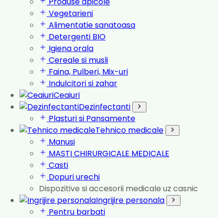
Produse apicole
Vegetarieni
Alimentatie sanatoasa
Detergenti BIO
Igiena orala
Cereale si musli
Faina, Pulberi, Mix-uri
Indulcitori si zahar
Ceaiuri
Dezinfectanti
Plasturi si Pansamente
Tehnico medicale
Manusi
MASTI CHIRURGICALE MEDICALE
Casti
Dopuri urechi
Dispozitive si accesorii medicale uz casnic
Ingrijire personala
Pentru barbati