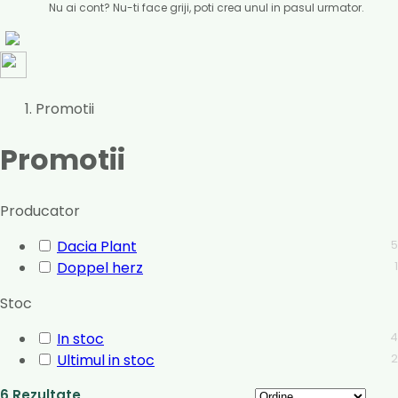
Nu ai cont? Nu-ti face griji, poti crea unul in pasul urmator.
Promotii
Promotii
Producator
Dacia Plant
5
Doppel herz
1
Stoc
In stoc
4
Ultimul in stoc
2
6 Rezultate