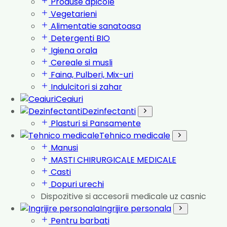
Produse apicole
Vegetarieni
Alimentatie sanatoasa
Detergenti BIO
Igiena orala
Cereale si musli
Faina, Pulberi, Mix-uri
Indulcitori si zahar
Ceaiuri
Dezinfectanti
Plasturi si Pansamente
Tehnico medicale
Manusi
MASTI CHIRURGICALE MEDICALE
Casti
Dopuri urechi
Dispozitive si accesorii medicale uz casnic
Ingrijire personala
Pentru barbati