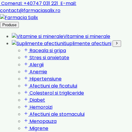
Comenzi:
+40747 031 221
E-mail:
contact@farmaciasalix.ro
Produse
Vitamine si minerale
Suplimente afectiuni
Raceala si gripa
Stres si anxietate
Alergii
Anemie
Hipertensiune
Afectiuni ale ficatului
Colesterol si trigliceride
Diabet
Hemoroizi
Afectiuni ale stomacului
Menopauza
Migrene