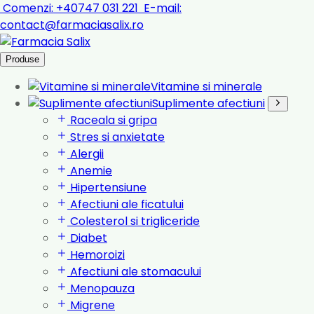
Comenzi:
+40747 031 221
E-mail:
contact@farmaciasalix.ro
Produse
Vitamine si minerale
Suplimente afectiuni
Raceala si gripa
Stres si anxietate
Alergii
Anemie
Hipertensiune
Afectiuni ale ficatului
Colesterol si trigliceride
Diabet
Hemoroizi
Afectiuni ale stomacului
Menopauza
Migrene