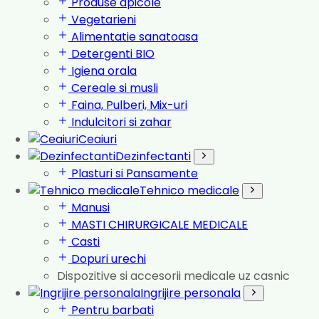
Produse apicole
Vegetarieni
Alimentatie sanatoasa
Detergenti BIO
Igiena orala
Cereale si musli
Faina, Pulberi, Mix-uri
Indulcitori si zahar
Ceaiuri
Dezinfectanti
Plasturi si Pansamente
Tehnico medicale
Manusi
MASTI CHIRURGICALE MEDICALE
Casti
Dopuri urechi
Dispozitive si accesorii medicale uz casnic
Ingrijire personala
Pentru barbati