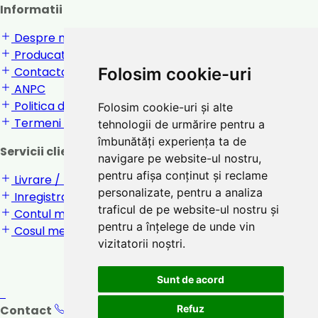
Informatii
Despre noi
Producatori
Contactati-ne
Folosim cookie-uri
ANPC
Politica de confidentialitate
Folosim cookie-uri și alte
Termeni si conditii
tehnologii de urmărire pentru a
îmbunătăți experiența ta de
Servicii clienti
navigare pe website-ul nostru,
pentru afișa conținut și reclame
Livrare / returnare
personalizate, pentru a analiza
Inregistrare / Login
traficul de pe website-ul nostru și
Contul meu
pentru a înțelege de unde vin
Cosul meu
vizitatorii noștri.
Sunt de acord
Contact
0747 031 221
Orar: 8:00 - 17:00
Refuz