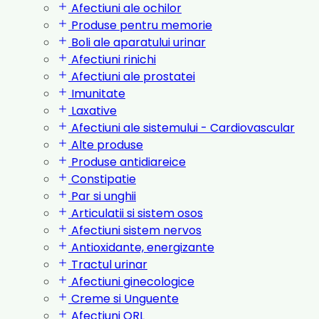
Afectiuni ale ochilor
Produse pentru memorie
Boli ale aparatului urinar
Afectiuni rinichi
Afectiuni ale prostatei
Imunitate
Laxative
Afectiuni ale sistemului - Cardiovascular
Alte produse
Produse antidiareice
Constipatie
Par si unghii
Articulatii si sistem osos
Afectiuni sistem nervos
Antioxidante, energizante
Tractul urinar
Afectiuni ginecologice
Creme si Unguente
Afectiuni ORL