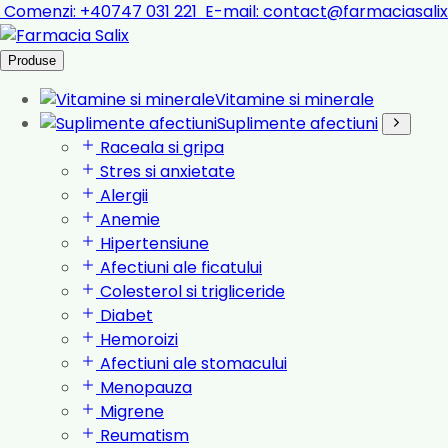
Comenzi:
+40747 031 221
E-mail:
contact@farmaciasalix
Produse
Vitamine si minerale
Suplimente afectiuni
Raceala si gripa
Stres si anxietate
Alergii
Anemie
Hipertensiune
Afectiuni ale ficatului
Colesterol si trigliceride
Diabet
Hemoroizi
Afectiuni ale stomacului
Menopauza
Migrene
Reumatism