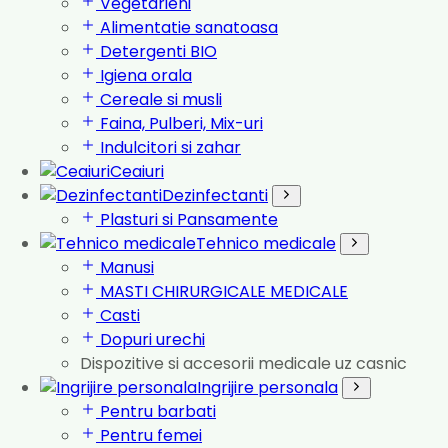
Vegetarieni
Alimentatie sanatoasa
Detergenti BIO
Igiena orala
Cereale si musli
Faina, Pulberi, Mix-uri
Indulcitori si zahar
Ceaiuri
Dezinfectanti
Plasturi si Pansamente
Tehnico medicale
Manusi
MASTI CHIRURGICALE MEDICALE
Casti
Dopuri urechi
Dispozitive si accesorii medicale uz casnic
Ingrijire personala
Pentru barbati
Pentru femei