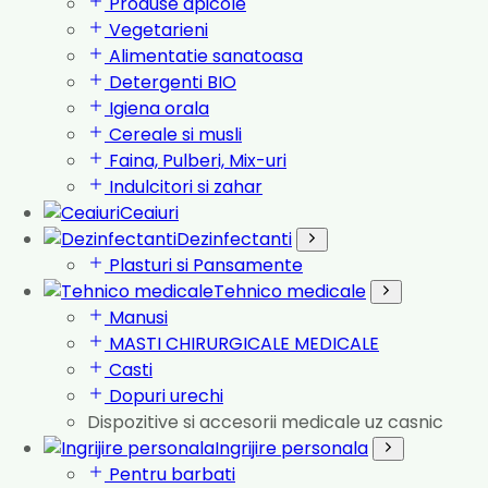
Produse apicole
Vegetarieni
Alimentatie sanatoasa
Detergenti BIO
Igiena orala
Cereale si musli
Faina, Pulberi, Mix-uri
Indulcitori si zahar
Ceaiuri
Dezinfectanti
Plasturi si Pansamente
Tehnico medicale
Manusi
MASTI CHIRURGICALE MEDICALE
Casti
Dopuri urechi
Dispozitive si accesorii medicale uz casnic
Ingrijire personala
Pentru barbati