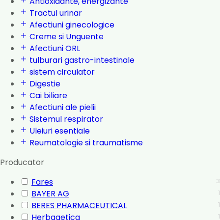
Antioxidante, energizante
Tractul urinar
Afectiuni ginecologice
Creme si Unguente
Afectiuni ORL
tulburari gastro-intestinale
sistem circulator
Digestie
Cai biliare
Afectiuni ale pielii
Sistemul respirator
Uleiuri esentiale
Reumatologie si traumatisme
Producator
Fares
3
BAYER AG
1
BERES PHARMACEUTICAL
1
Herbagetica
1