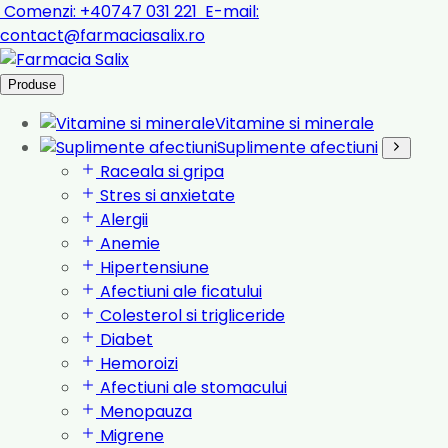
Comenzi:
+40747 031 221
E-mail:
contact@farmaciasalix.ro
Produse
Vitamine si minerale
Suplimente afectiuni
Raceala si gripa
Stres si anxietate
Alergii
Anemie
Hipertensiune
Afectiuni ale ficatului
Colesterol si trigliceride
Diabet
Hemoroizi
Afectiuni ale stomacului
Menopauza
Migrene