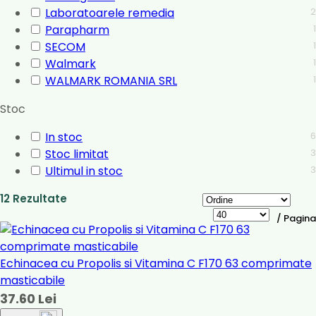
Laboratoarele remedia
2
Parapharm
1
SECOM
1
Walmark
1
WALMARK ROMANIA SRL
1
Stoc
In stoc
6
Stoc limitat
3
Ultimul in stoc
3
12 Rezultate
/ Pagina
Echinacea cu Propolis si Vitamina C F170 63 comprimate
masticabile
37.60 Lei