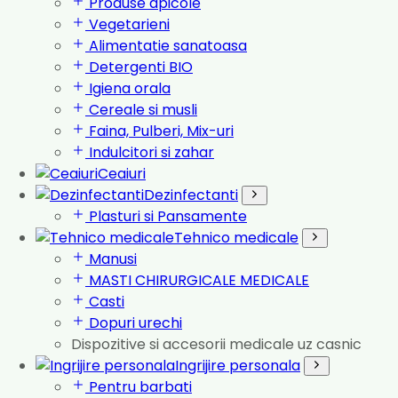
Produse apicole
Vegetarieni
Alimentatie sanatoasa
Detergenti BIO
Igiena orala
Cereale si musli
Faina, Pulberi, Mix-uri
Indulcitori si zahar
Ceaiuri
Dezinfectanti
Plasturi si Pansamente
Tehnico medicale
Manusi
MASTI CHIRURGICALE MEDICALE
Casti
Dopuri urechi
Dispozitive si accesorii medicale uz casnic
Ingrijire personala
Pentru barbati