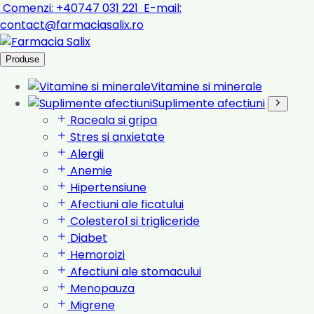
Comenzi:
+40747 031 221
E-mail:
contact@farmaciasalix.ro
Produse
Vitamine si minerale
Suplimente afectiuni
Raceala si gripa
Stres si anxietate
Alergii
Anemie
Hipertensiune
Afectiuni ale ficatului
Colesterol si trigliceride
Diabet
Hemoroizi
Afectiuni ale stomacului
Menopauza
Migrene