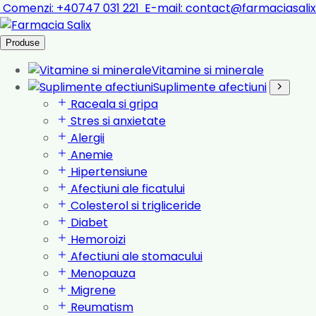
Comenzi:
+40747 031 221
E-mail:
contact@farmaciasalix
Produse
Vitamine si minerale
Suplimente afectiuni
Raceala si gripa
Stres si anxietate
Alergii
Anemie
Hipertensiune
Afectiuni ale ficatului
Colesterol si trigliceride
Diabet
Hemoroizi
Afectiuni ale stomacului
Menopauza
Migrene
Reumatism