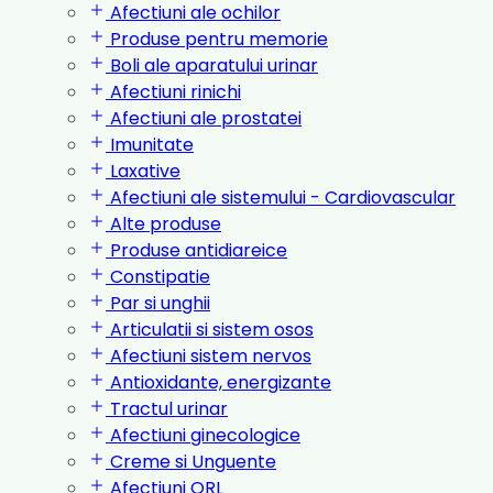
Afectiuni ale ochilor
Produse pentru memorie
Boli ale aparatului urinar
Afectiuni rinichi
Afectiuni ale prostatei
Imunitate
Laxative
Afectiuni ale sistemului - Cardiovascular
Alte produse
Produse antidiareice
Constipatie
Par si unghii
Articulatii si sistem osos
Afectiuni sistem nervos
Antioxidante, energizante
Tractul urinar
Afectiuni ginecologice
Creme si Unguente
Afectiuni ORL