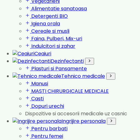
Vegetarieni
Alimentatie sanatoasa
Detergenti BIO
Igiena orala
Cereale si musli
Faina, Pulberi, Mix-uri
Indulcitori si zahar
Ceaiuri
Dezinfectanti
Plasturi si Pansamente
Tehnico medicale
Manusi
MASTI CHIRURGICALE MEDICALE
Casti
Dopuri urechi
Dispozitive si accesorii medicale uz casnic
Ingrijire personala
Pentru barbati
Pentru femei