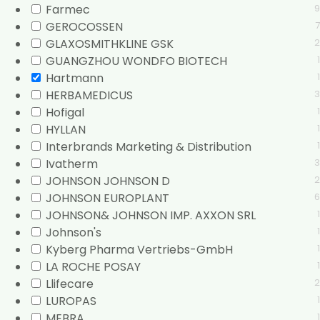
Farmec
9
GEROCOSSEN
7
GLAXOSMITHKLINE GSK
2
GUANGZHOU WONDFO BIOTECH
1
Hartmann
1
HERBAMEDICUS
3
Hofigal
1
HYLLAN
1
Interbrands Marketing & Distribution
1
Ivatherm
3
JOHNSON JOHNSON D
2
JOHNSON EUROPLANT
6
JOHNSON& JOHNSON IMP. AXXON SRL
1
Johnson's
1
Kyberg Pharma Vertriebs-GmbH
1
LA ROCHE POSAY
1
Llifecare
2
LUROPAS
1
MEBRA
1