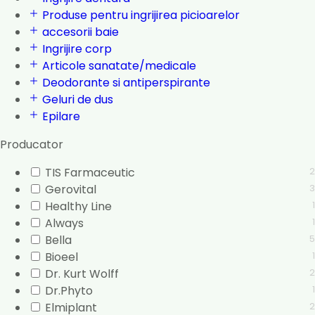
Produse pentru ingrijirea picioarelor
accesorii baie
Ingrijire corp
Articole sanatate/medicale
Deodorante si antiperspirante
Geluri de dus
Epilare
Producator
TIS Farmaceutic
2
Gerovital
3
Healthy Line
1
Always
1
Bella
5
Bioeel
1
Dr. Kurt Wolff
2
Dr.Phyto
1
Elmiplant
2