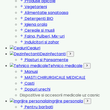
Produse apicole
Vegetarieni
Alimentatie sanatoasa
Detergenti BIO
Igiena orala
Cereale si musli
Faina, Pulberi, Mix-uri
Indulcitori si zahar
Ceaiuri
Dezinfectanti
Plasturi si Pansamente
Tehnico medicale
Manusi
MASTI CHIRURGICALE MEDICALE
Casti
Dopuri urechi
Dispozitive si accesorii medicale uz casnic
Ingrijire personala
Pentru barbati