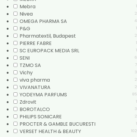
Mebra
1
Nivea
2
OMEGA PHARMA SA
4
P&G
1
Pharmatextil, Budapest
2
PIERRE FABRE
1
SC EUROPACK MEDIA SRL
1
SENI
6
TZMO SA
7
Vichy
3
viva pharma
2
VIVANATURA
2
YODEYMA PARFUMS
85
Zdrovit
1
BOROTALCO
3
PHILIPS SONICARE
2
PROCTER & GAMBLE BUCURESTI
1
VERSET HEALTH & BEAUTY
102