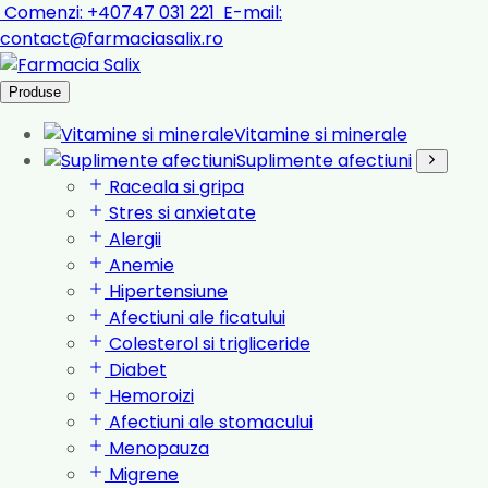
Comenzi:
+40747 031 221
E-mail:
contact@farmaciasalix.ro
Produse
Vitamine si minerale
Suplimente afectiuni
Raceala si gripa
Stres si anxietate
Alergii
Anemie
Hipertensiune
Afectiuni ale ficatului
Colesterol si trigliceride
Diabet
Hemoroizi
Afectiuni ale stomacului
Menopauza
Migrene