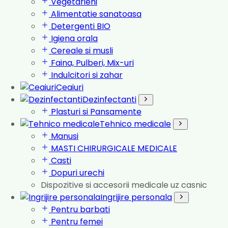
Vegetarieni
Alimentatie sanatoasa
Detergenti BIO
Igiena orala
Cereale si musli
Faina, Pulberi, Mix-uri
Indulcitori si zahar
Ceaiuri
Dezinfectanti
Plasturi si Pansamente
Tehnico medicale
Manusi
MASTI CHIRURGICALE MEDICALE
Casti
Dopuri urechi
Dispozitive si accesorii medicale uz casnic
Ingrijire personala
Pentru barbati
Pentru femei