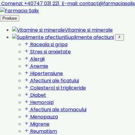
Comenzi:
+40747 031 221
E-mail:
contact@farmaciasalix
Produse
Vitamine si minerale
Suplimente afectiuni
Raceala si gripa
Stres si anxietate
Alergii
Anemie
Hipertensiune
Afectiuni ale ficatului
Colesterol si trigliceride
Diabet
Hemoroizi
Afectiuni ale stomacului
Menopauza
Migrene
Reumatism