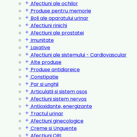
Afectiuni ale ochilor
Produse pentru memorie
Boli ale aparatului urinar
Afectiuni rinichi
Afectiuni ale prostatei
Imunitate
Laxative
Afectiuni ale sistemului - Cardiovascular
Alte produse
Produse antidiareice
Constipatie
Par si unghii
Articulatii si sistem osos
Afectiuni sistem nervos
Antioxidante, energizante
Tractul urinar
Afectiuni ginecologice
Creme si Unguente
Afectiuni ORL