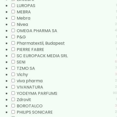
LUROPAS
1
MEBRA
1
Mebra
1
Nivea
2
OMEGA PHARMA SA
4
P&G
1
Pharmatextil, Budapest
2
PIERRE FABRE
1
SC EUROPACK MEDIA SRL
1
SENI
6
TZMO SA
7
Vichy
3
viva pharma
2
VIVANATURA
2
YODEYMA PARFUMS
90
Zdrovit
1
BOROTALCO
3
PHILIPS SONICARE
2