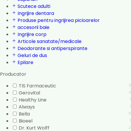
Scutece adulti
Ingrijire dentara
Produse pentru ingrijirea picioarelor
accesorii baie
Ingrijire corp
Articole sanatate/medicale
Deodorante si antiperspirante
Geluri de dus
Epilare
Producator
TIS Farmaceutic
2
Gerovital
3
Healthy Line
1
Always
1
Bella
5
Bioeel
1
Dr. Kurt Wolff
2