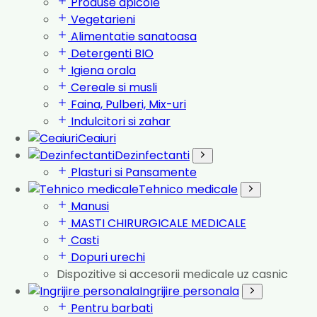
Produse apicole
Vegetarieni
Alimentatie sanatoasa
Detergenti BIO
Igiena orala
Cereale si musli
Faina, Pulberi, Mix-uri
Indulcitori si zahar
Ceaiuri
Dezinfectanti
Plasturi si Pansamente
Tehnico medicale
Manusi
MASTI CHIRURGICALE MEDICALE
Casti
Dopuri urechi
Dispozitive si accesorii medicale uz casnic
Ingrijire personala
Pentru barbati