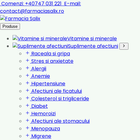
Comenzi:
+40747 031 221
E-mail:
contact@farmaciasalix.ro
Produse
Vitamine si minerale
Suplimente afectiuni
Raceala si gripa
Stres si anxietate
Alergii
Anemie
Hipertensiune
Afectiuni ale ficatului
Colesterol si trigliceride
Diabet
Hemoroizi
Afectiuni ale stomacului
Menopauza
Migrene