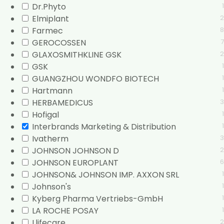
Dr.Phyto
1
Elmiplant
2
Farmec
8
GEROCOSSEN
7
GLAXOSMITHKLINE GSK
2
GSK
1
GUANGZHOU WONDFO BIOTECH
1
Hartmann
1
HERBAMEDICUS
3
Hofigal
1
Interbrands Marketing & Distribution
1
Ivatherm
3
JOHNSON JOHNSON D
2
JOHNSON EUROPLANT
6
JOHNSON& JOHNSON IMP. AXXON SRL
1
Johnson's
1
Kyberg Pharma Vertriebs-GmbH
1
LA ROCHE POSAY
1
Llifecare
2