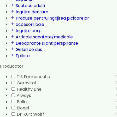
Scutece adulti
Ingrijire dentara
Produse pentru ingrijirea picioarelor
accesorii baie
Ingrijire corp
Articole sanatate/medicale
Deodorante si antiperspirante
Geluri de dus
Epilare
Producator
TIS Farmaceutic
2
Gerovital
3
Healthy Line
1
Always
1
Bella
5
Bioeel
1
Dr. Kurt Wolff
2