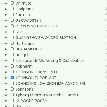
Dr.Phyto
1
Elmiplant
2
Farmec
8
GEROCOSSEN
6
GLAXOSMITHKLINE GSK
2
GSK
1
GUANGZHOU WONDFO BIOTECH
1
Hartmann
1
HERBAMEDICUS
3
Hofigal
1
Interbrands Marketing & Distribution
1
Ivatherm
3
JOHNSON JOHNSON D
2
JOHNSON EUROPLANT
6
JOHNSON& JOHNSON IMP. AXXON SRL
1
Johnson's
1
Kyberg Pharma Vertriebs-GmbH
1
LA ROCHE POSAY
1
Llifecare
2