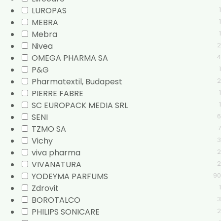
LUROPAS
1
MEBRA
1
Mebra
1
Nivea
2
OMEGA PHARMA SA
4
P&G
1
Pharmatextil, Budapest
2
PIERRE FABRE
1
SC EUROPACK MEDIA SRL
1
SENI
6
TZMO SA
7
Vichy
3
viva pharma
2
VIVANATURA
2
YODEYMA PARFUMS
90
Zdrovit
1
BOROTALCO
3
PHILIPS SONICARE
2