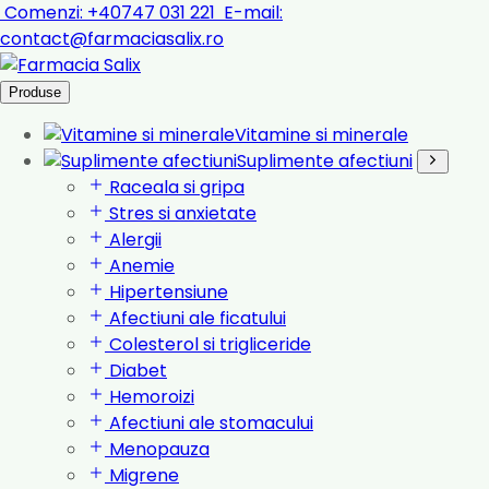
Comenzi:
+40747 031 221
E-mail:
contact@farmaciasalix.ro
Produse
Vitamine si minerale
Suplimente afectiuni
Raceala si gripa
Stres si anxietate
Alergii
Anemie
Hipertensiune
Afectiuni ale ficatului
Colesterol si trigliceride
Diabet
Hemoroizi
Afectiuni ale stomacului
Menopauza
Migrene