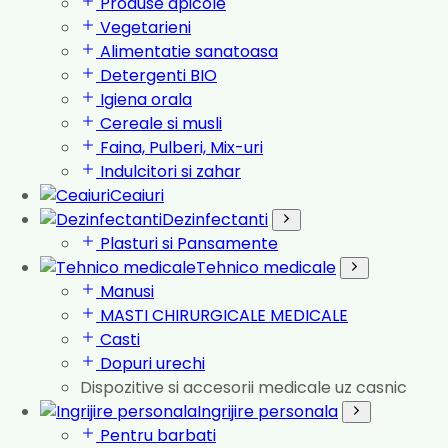
Produse apicole
Vegetarieni
Alimentatie sanatoasa
Detergenti BIO
Igiena orala
Cereale si musli
Faina, Pulberi, Mix-uri
Indulcitori si zahar
Ceaiuri
Dezinfectanti
Plasturi si Pansamente
Tehnico medicale
Manusi
MASTI CHIRURGICALE MEDICALE
Casti
Dopuri urechi
Dispozitive si accesorii medicale uz casnic
Ingrijire personala
Pentru barbati