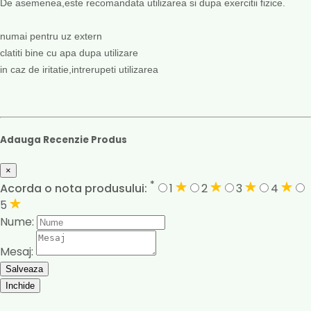
De asemenea,este recomandata utilizarea si dupa exercitii fizice.
numai pentru uz extern
clatiti bine cu apa dupa utilizare
in caz de iritatie,intrerupeti utilizarea
Adauga Recenzie Produs
×
*
Acorda o nota produsului:
1
2
3
4
5
Nume:
Mesaj:
Salveaza
Inchide