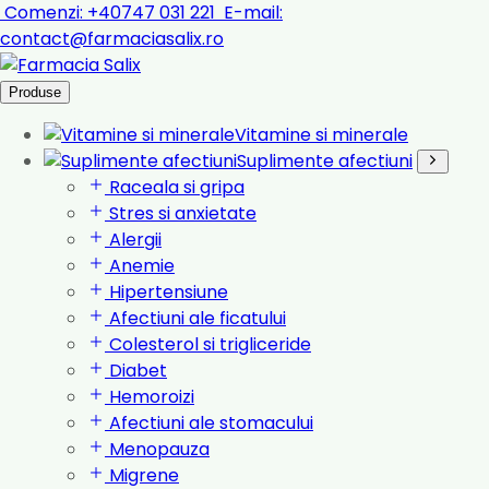
Comenzi:
+40747 031 221
E-mail:
contact@farmaciasalix.ro
Produse
Vitamine si minerale
Suplimente afectiuni
Raceala si gripa
Stres si anxietate
Alergii
Anemie
Hipertensiune
Afectiuni ale ficatului
Colesterol si trigliceride
Diabet
Hemoroizi
Afectiuni ale stomacului
Menopauza
Migrene