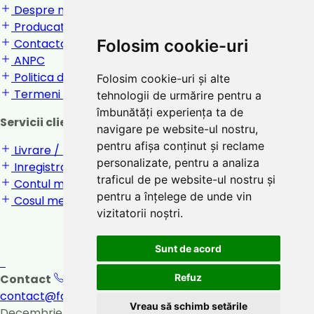
Despre noi
Producatori
Folosim cookie-uri
Contactati-ne
ANPC
Politica de confidentialitate
Folosim cookie-uri și alte
Termeni si conditii
tehnologii de urmărire pentru a
îmbunătăți experiența ta de
Servicii clienti
navigare pe website-ul nostru,
pentru afișa conținut și reclame
Livrare / returnare
personalizate, pentru a analiza
Inregistrare / Login
traficul de pe website-ul nostru și
Contul meu
pentru a înțelege de unde vin
Cosul meu
vizitatorii noștri.
Sunt de acord
Refuz
Contact
0747 031 221
Orar: 8:00 - 17:00
contact@farmaciasalix.ro
Loc. Beclean, str. 1
Vreau să schimb setările
Decembrie 1918, nr. 6, bloc D2, jud. Bistrita
Vezi pe harta