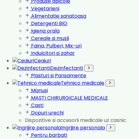
Produse apicole
Vegetarieni
Alimentatie sanatoasa
Detergenti BIO
Igiena orala
Cereale si musli
Faina, Pulberi, Mix-uri
Indulcitori si zahar
Ceaiuri
Dezinfectanti
Plasturi si Pansamente
Tehnico medicale
Manusi
MASTI CHIRURGICALE MEDICALE
Casti
Dopuri urechi
Dispozitive si accesorii medicale uz casnic
Ingrijire personala
Pentru barbati