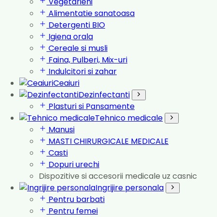
Vegetarieni
Alimentatie sanatoasa
Detergenti BIO
Igiena orala
Cereale si musli
Faina, Pulberi, Mix-uri
Indulcitori si zahar
Ceaiuri
Dezinfectanti
Plasturi si Pansamente
Tehnico medicale
Manusi
MASTI CHIRURGICALE MEDICALE
Casti
Dopuri urechi
Dispozitive si accesorii medicale uz casnic
Ingrijire personala
Pentru barbati
Pentru femei