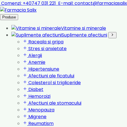
Comenzi:
+40747 031 221
E-mail:
contact@farmaciasalix
Produse
Vitamine si minerale
Suplimente afectiuni
Raceala si gripa
Stres si anxietate
Alergii
Anemie
Hipertensiune
Afectiuni ale ficatului
Colesterol si trigliceride
Diabet
Hemoroizi
Afectiuni ale stomacului
Menopauza
Migrene
Reumatism