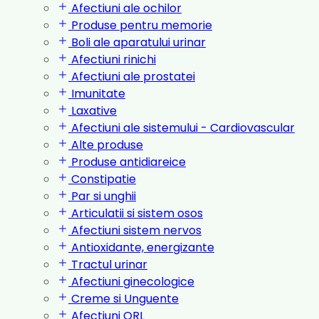
Afectiuni ale ochilor
Produse pentru memorie
Boli ale aparatului urinar
Afectiuni rinichi
Afectiuni ale prostatei
Imunitate
Laxative
Afectiuni ale sistemului - Cardiovascular
Alte produse
Produse antidiareice
Constipatie
Par si unghii
Articulatii si sistem osos
Afectiuni sistem nervos
Antioxidante, energizante
Tractul urinar
Afectiuni ginecologice
Creme si Unguente
Afectiuni ORL