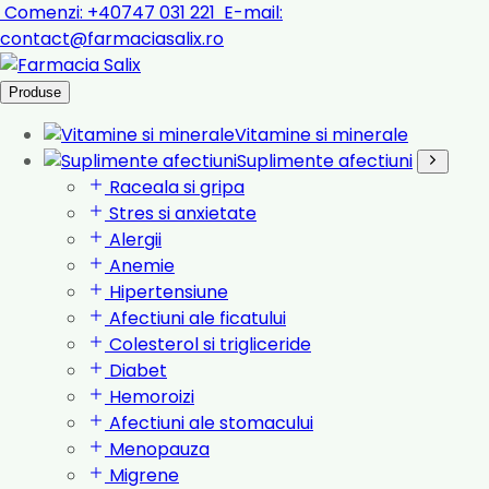
Comenzi:
+40747 031 221
E-mail:
contact@farmaciasalix.ro
Produse
Vitamine si minerale
Suplimente afectiuni
Raceala si gripa
Stres si anxietate
Alergii
Anemie
Hipertensiune
Afectiuni ale ficatului
Colesterol si trigliceride
Diabet
Hemoroizi
Afectiuni ale stomacului
Menopauza
Migrene