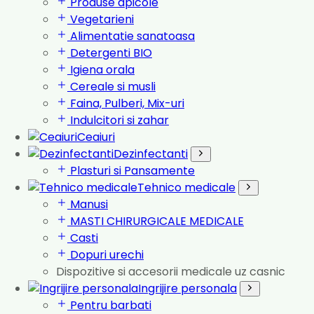
Produse apicole
Vegetarieni
Alimentatie sanatoasa
Detergenti BIO
Igiena orala
Cereale si musli
Faina, Pulberi, Mix-uri
Indulcitori si zahar
Ceaiuri
Dezinfectanti
Plasturi si Pansamente
Tehnico medicale
Manusi
MASTI CHIRURGICALE MEDICALE
Casti
Dopuri urechi
Dispozitive si accesorii medicale uz casnic
Ingrijire personala
Pentru barbati