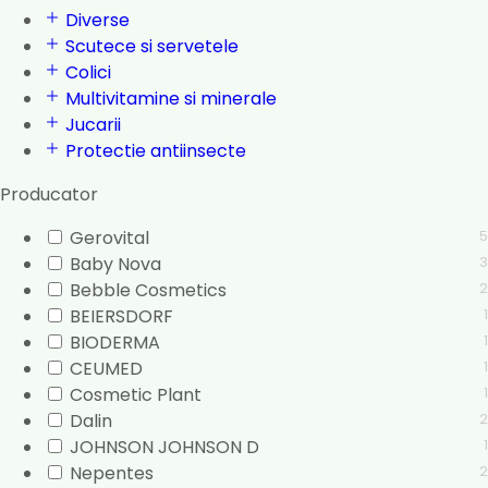
Diverse
Scutece si servetele
Colici
Multivitamine si minerale
Jucarii
Protectie antiinsecte
Producator
Gerovital
5
Baby Nova
3
Bebble Cosmetics
2
BEIERSDORF
1
BIODERMA
1
CEUMED
1
Cosmetic Plant
1
Dalin
2
JOHNSON JOHNSON D
1
Nepentes
2