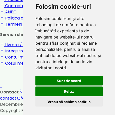
Folosim cookie-uri
Contactati-ne
ANPC
Politica de confidentialitate
Folosim cookie-uri și alte
Termeni si conditii
tehnologii de urmărire pentru a
îmbunătăți experiența ta de
Servicii clienti
navigare pe website-ul nostru,
pentru afișa conținut și reclame
Livrare / returnare
personalizate, pentru a analiza
Inregistrare / Login
traficul de pe website-ul nostru și
Contul meu
pentru a înțelege de unde vin
Cosul meu
vizitatorii noștri.
Sunt de acord
Refuz
Contact
0747 031 221
Orar: 8:00 - 17:00
contact@farmaciasalix.ro
Loc. Beclean, str. 1
Vreau să schimb setările
Decembrie 1918, nr. 6, bloc D2, jud. Bistrita
Vezi pe harta
Copyright Farmacia Salix 2026.
Creare Magazin Online
Revert
Revert