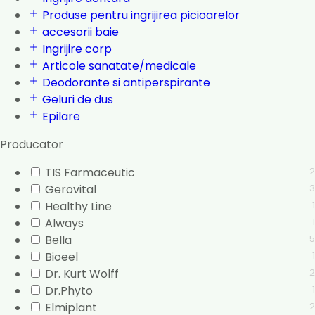
Produse pentru ingrijirea picioarelor
accesorii baie
Ingrijire corp
Articole sanatate/medicale
Deodorante si antiperspirante
Geluri de dus
Epilare
Producator
TIS Farmaceutic
2
Gerovital
3
Healthy Line
1
Always
1
Bella
5
Bioeel
1
Dr. Kurt Wolff
2
Dr.Phyto
1
Elmiplant
2