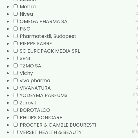
Mebra
1
Nivea
2
OMEGA PHARMA SA
4
P&G
1
Pharmatextil, Budapest
2
PIERRE FABRE
1
SC EUROPACK MEDIA SRL
1
SENI
6
TZMO SA
7
Vichy
3
viva pharma
2
VIVANATURA
2
YODEYMA PARFUMS
90
Zdrovit
1
BOROTALCO
3
PHILIPS SONICARE
2
PROCTER & GAMBLE BUCURESTI
1
VERSET HEALTH & BEAUTY
106