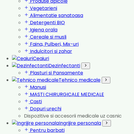
Produse apicole
Vegetarieni
Alimentatie sanatoasa
Detergenti BIO
Igiena orala
Cereale si musli
Faina, Pulberi, Mix-uri
Indulcitori si zahar
Ceaiuri
Dezinfectanti
Plasturi si Pansamente
Tehnico medicale
Manusi
MASTI CHIRURGICALE MEDICALE
Casti
Dopuri urechi
Dispozitive si accesorii medicale uz casnic
Ingrijire personala
Pentru barbati