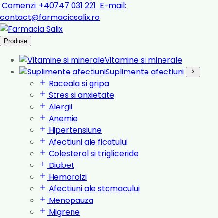
Comenzi:
+40747 031 221
E-mail:
contact@farmaciasalix.ro
Produse
Vitamine si minerale
Suplimente afectiuni
Raceala si gripa
Stres si anxietate
Alergii
Anemie
Hipertensiune
Afectiuni ale ficatului
Colesterol si trigliceride
Diabet
Hemoroizi
Afectiuni ale stomacului
Menopauza
Migrene