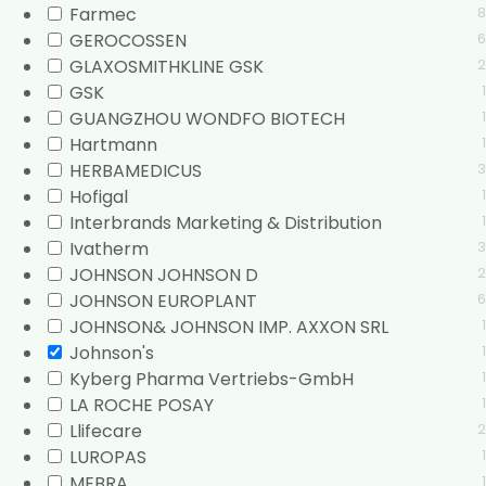
Farmec
8
GEROCOSSEN
6
GLAXOSMITHKLINE GSK
2
GSK
1
GUANGZHOU WONDFO BIOTECH
1
Hartmann
1
HERBAMEDICUS
3
Hofigal
1
Interbrands Marketing & Distribution
1
Ivatherm
3
JOHNSON JOHNSON D
2
JOHNSON EUROPLANT
6
JOHNSON& JOHNSON IMP. AXXON SRL
1
Johnson's
1
Kyberg Pharma Vertriebs-GmbH
1
LA ROCHE POSAY
1
Llifecare
2
LUROPAS
1
MEBRA
1