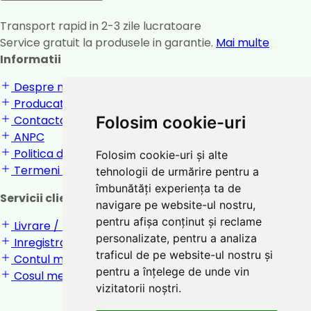
Transport rapid in 2-3 zile lucratoare
Service gratuit la produsele in garantie.
Mai multe
Informatii
Despre noi
Producatori
Contactati-ne
Folosim cookie-uri
ANPC
Politica de confidentialitate
Folosim cookie-uri și alte
Termeni si conditii
tehnologii de urmărire pentru a
îmbunătăți experiența ta de
Servicii clienti
navigare pe website-ul nostru,
pentru afișa conținut și reclame
Livrare / returnare
personalizate, pentru a analiza
Inregistrare / Login
traficul de pe website-ul nostru și
Contul meu
pentru a înțelege de unde vin
Cosul meu
vizitatorii noștri.