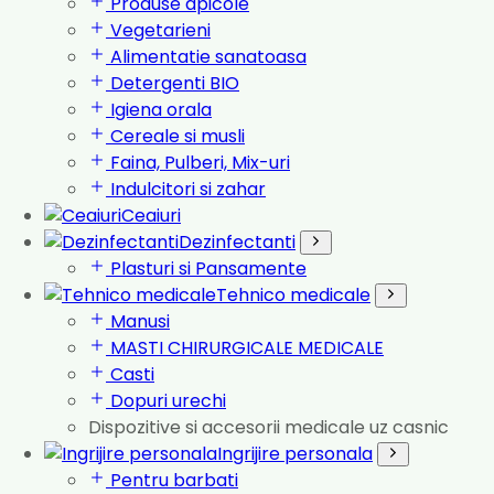
Produse apicole
Vegetarieni
Alimentatie sanatoasa
Detergenti BIO
Igiena orala
Cereale si musli
Faina, Pulberi, Mix-uri
Indulcitori si zahar
Ceaiuri
Dezinfectanti
Plasturi si Pansamente
Tehnico medicale
Manusi
MASTI CHIRURGICALE MEDICALE
Casti
Dopuri urechi
Dispozitive si accesorii medicale uz casnic
Ingrijire personala
Pentru barbati