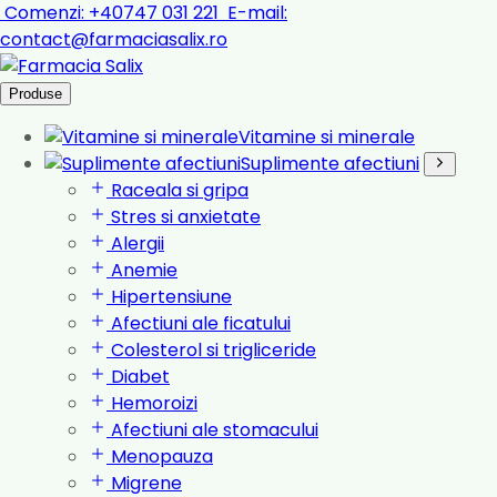
Comenzi:
+40747 031 221
E-mail:
contact@farmaciasalix.ro
Produse
Vitamine si minerale
Suplimente afectiuni
Raceala si gripa
Stres si anxietate
Alergii
Anemie
Hipertensiune
Afectiuni ale ficatului
Colesterol si trigliceride
Diabet
Hemoroizi
Afectiuni ale stomacului
Menopauza
Migrene