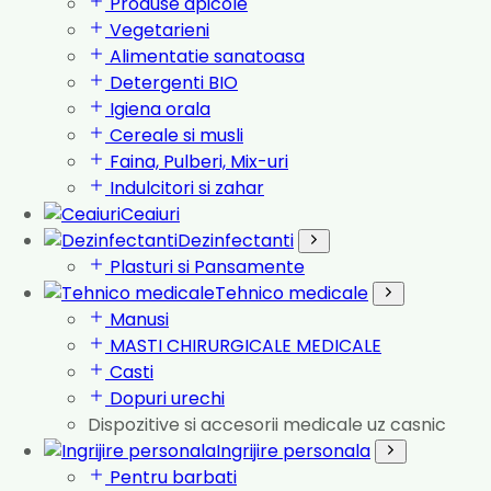
Produse apicole
Vegetarieni
Alimentatie sanatoasa
Detergenti BIO
Igiena orala
Cereale si musli
Faina, Pulberi, Mix-uri
Indulcitori si zahar
Ceaiuri
Dezinfectanti
Plasturi si Pansamente
Tehnico medicale
Manusi
MASTI CHIRURGICALE MEDICALE
Casti
Dopuri urechi
Dispozitive si accesorii medicale uz casnic
Ingrijire personala
Pentru barbati