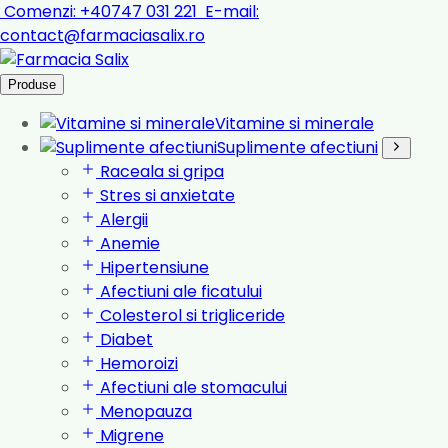
Comenzi:
+40747 031 221
E-mail:
contact@farmaciasalix.ro
Produse
Vitamine si minerale
Suplimente afectiuni
Raceala si gripa
Stres si anxietate
Alergii
Anemie
Hipertensiune
Afectiuni ale ficatului
Colesterol si trigliceride
Diabet
Hemoroizi
Afectiuni ale stomacului
Menopauza
Migrene