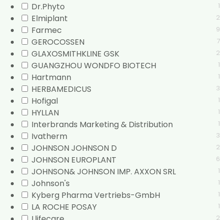
Dr.Phyto
1
Elmiplant
2
Farmec
9
GEROCOSSEN
7
GLAXOSMITHKLINE GSK
2
GUANGZHOU WONDFO BIOTECH
1
Hartmann
1
HERBAMEDICUS
3
Hofigal
1
HYLLAN
1
Interbrands Marketing & Distribution
1
Ivatherm
3
JOHNSON JOHNSON D
2
JOHNSON EUROPLANT
6
JOHNSON& JOHNSON IMP. AXXON SRL
1
Johnson's
1
Kyberg Pharma Vertriebs-GmbH
1
LA ROCHE POSAY
1
Llifecare
2