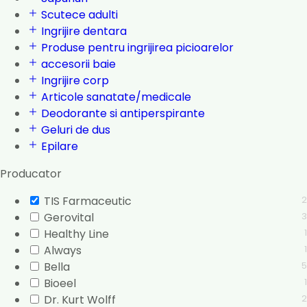
Scutece adulti
Ingrijire dentara
Produse pentru ingrijirea picioarelor
accesorii baie
Ingrijire corp
Articole sanatate/medicale
Deodorante si antiperspirante
Geluri de dus
Epilare
Producator
TIS Farmaceutic
2
Gerovital
3
Healthy Line
1
Always
1
Bella
5
Bioeel
1
Dr. Kurt Wolff
2