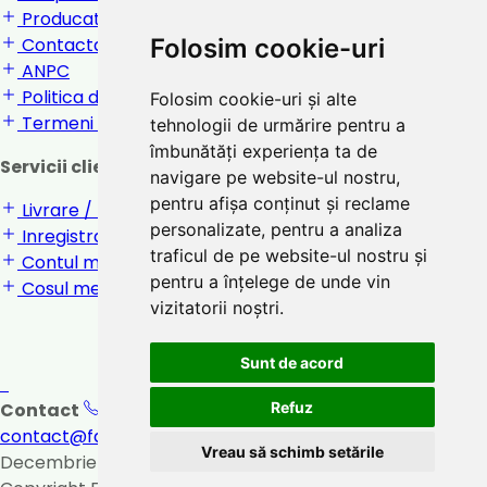
Producatori
Folosim cookie-uri
Contactati-ne
ANPC
Politica de confidentialitate
Folosim cookie-uri și alte
Termeni si conditii
tehnologii de urmărire pentru a
îmbunătăți experiența ta de
Servicii clienti
navigare pe website-ul nostru,
pentru afișa conținut și reclame
Livrare / returnare
personalizate, pentru a analiza
Inregistrare / Login
traficul de pe website-ul nostru și
Contul meu
pentru a înțelege de unde vin
Cosul meu
vizitatorii noștri.
Sunt de acord
Refuz
Contact
0747 031 221
Orar: 8:00 - 17:00
contact@farmaciasalix.ro
Loc. Beclean, str. 1
Vreau să schimb setările
Decembrie 1918, nr. 6, bloc D2, jud. Bistrita
Vezi pe harta