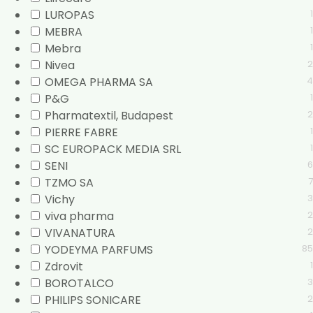
LUROPAS
1
MEBRA
1
Mebra
1
Nivea
2
OMEGA PHARMA SA
4
P&G
1
Pharmatextil, Budapest
2
PIERRE FABRE
1
SC EUROPACK MEDIA SRL
1
SENI
6
TZMO SA
7
Vichy
3
viva pharma
2
VIVANATURA
2
YODEYMA PARFUMS
85
Zdrovit
1
BOROTALCO
3
PHILIPS SONICARE
2