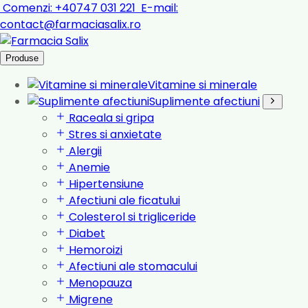
Comenzi:
+40747 031 221
E-mail:
contact@farmaciasalix.ro
Produse
Vitamine si minerale
Suplimente afectiuni
Raceala si gripa
Stres si anxietate
Alergii
Anemie
Hipertensiune
Afectiuni ale ficatului
Colesterol si trigliceride
Diabet
Hemoroizi
Afectiuni ale stomacului
Menopauza
Migrene