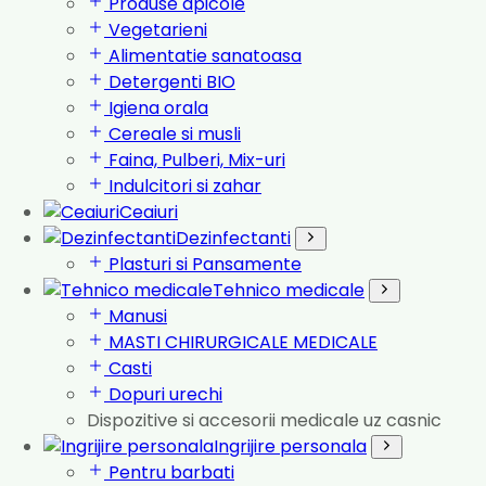
Produse apicole
Vegetarieni
Alimentatie sanatoasa
Detergenti BIO
Igiena orala
Cereale si musli
Faina, Pulberi, Mix-uri
Indulcitori si zahar
Ceaiuri
Dezinfectanti
Plasturi si Pansamente
Tehnico medicale
Manusi
MASTI CHIRURGICALE MEDICALE
Casti
Dopuri urechi
Dispozitive si accesorii medicale uz casnic
Ingrijire personala
Pentru barbati