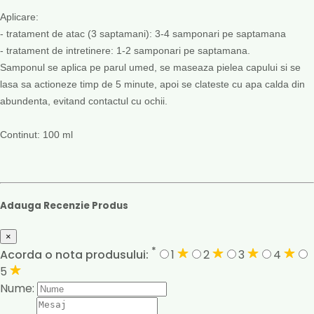
Aplicare:
- tratament de atac (3 saptamani): 3-4 samponari pe saptamana
- tratament de intretinere: 1-2 samponari pe saptamana.
Samponul se aplica pe parul umed, se maseaza pielea capului si se
lasa sa actioneze timp de 5 minute, apoi se clateste cu apa calda din
abundenta, evitand contactul cu ochii.
Continut: 100 ml
Adauga Recenzie Produs
×
*
Acorda o nota produsului:
1
2
3
4
5
Nume: