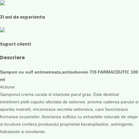
31 ani de experienta
Suport clienti
Descriere
Sampon cu sulf antimatreata,antiseboreic TIS FARMACEUTIC 100
ml
Actiune:
Samponul crema curata si intareste parul gras. Este destinat
intretinerii pielii capului afectata de seboree; previne caderea parului si
aparitia matretii; micsoreaza secretia seboreica, care favorizeaza
formarea scuamelor. Asocierea sulfului cu extractele naturale de stejar
si brusture confera produsului proprietati keratoplastice, astringente,
hidratante si emoliente.