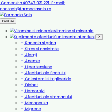
Comenzi:
+40747 031 221
E-mail:
contact@farmaciasalix.ro
Produse
Vitamine si minerale
Suplimente afectiuni
Raceala si gripa
Stres si anxietate
Alergii
Anemie
Hipertensiune
Afectiuni ale ficatului
Colesterol si trigliceride
Diabet
Hemoroizi
Afectiuni ale stomacului
Menopauza
Migrene