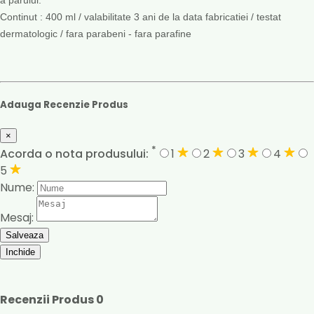
Continut : 400 ml / valabilitate 3 ani de la data fabricatiei / testat
dermatologic / fara parabeni - fara parafine
Adauga Recenzie Produs
×
*
Acorda o nota produsului:
1
2
3
4
5
Nume:
Mesaj:
Salveaza
Inchide
Recenzii Produs
0