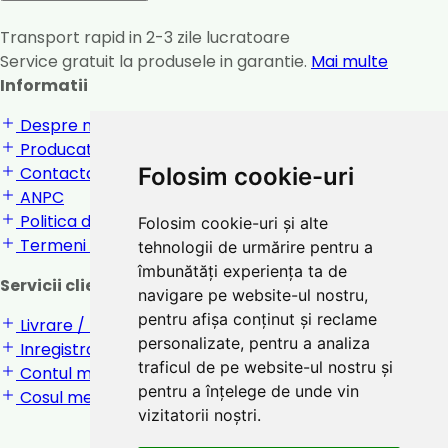
Transport rapid in 2-3 zile lucratoare
Service gratuit la produsele in garantie.
Mai multe
Informatii
Despre noi
Producatori
Contactati-ne
Folosim cookie-uri
ANPC
Politica de confidentialitate
Folosim cookie-uri și alte
Termeni si conditii
tehnologii de urmărire pentru a
îmbunătăți experiența ta de
Servicii clienti
navigare pe website-ul nostru,
pentru afișa conținut și reclame
Livrare / returnare
personalizate, pentru a analiza
Inregistrare / Login
traficul de pe website-ul nostru și
Contul meu
pentru a înțelege de unde vin
Cosul meu
vizitatorii noștri.