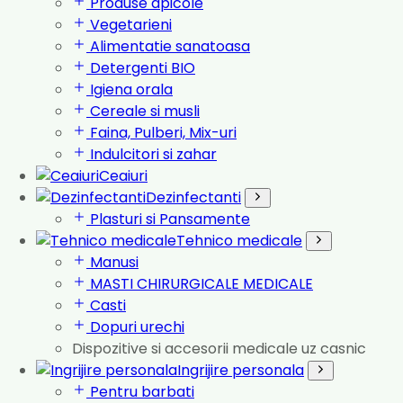
Produse apicole
Vegetarieni
Alimentatie sanatoasa
Detergenti BIO
Igiena orala
Cereale si musli
Faina, Pulberi, Mix-uri
Indulcitori si zahar
Ceaiuri
Dezinfectanti
Plasturi si Pansamente
Tehnico medicale
Manusi
MASTI CHIRURGICALE MEDICALE
Casti
Dopuri urechi
Dispozitive si accesorii medicale uz casnic
Ingrijire personala
Pentru barbati