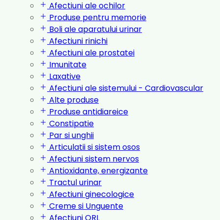
Afectiuni ale ochilor
Produse pentru memorie
Boli ale aparatului urinar
Afectiuni rinichi
Afectiuni ale prostatei
Imunitate
Laxative
Afectiuni ale sistemului - Cardiovascular
Alte produse
Produse antidiareice
Constipatie
Par si unghii
Articulatii si sistem osos
Afectiuni sistem nervos
Antioxidante, energizante
Tractul urinar
Afectiuni ginecologice
Creme si Unguente
Afectiuni ORL