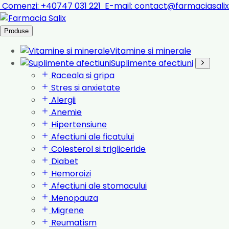
Comenzi:
+40747 031 221
E-mail:
contact@farmaciasalix
Produse
Vitamine si minerale
Suplimente afectiuni
Raceala si gripa
Stres si anxietate
Alergii
Anemie
Hipertensiune
Afectiuni ale ficatului
Colesterol si trigliceride
Diabet
Hemoroizi
Afectiuni ale stomacului
Menopauza
Migrene
Reumatism