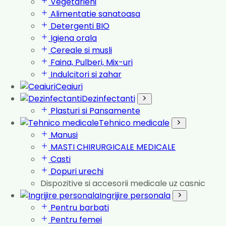
Vegetarieni
Alimentatie sanatoasa
Detergenti BIO
Igiena orala
Cereale si musli
Faina, Pulberi, Mix-uri
Indulcitori si zahar
Ceaiuri
Dezinfectanti
Plasturi si Pansamente
Tehnico medicale
Manusi
MASTI CHIRURGICALE MEDICALE
Casti
Dopuri urechi
Dispozitive si accesorii medicale uz casnic
Ingrijire personala
Pentru barbati
Pentru femei