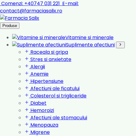
Comenzi:
+40747 031 221
E-mail:
contact@farmaciasalix.ro
Produse
Vitamine si minerale
Suplimente afectiuni
Raceala si gripa
Stres si anxietate
Alergii
Anemie
Hipertensiune
Afectiuni ale ficatului
Colesterol si trigliceride
Diabet
Hemoroizi
Afectiuni ale stomacului
Menopauza
Migrene