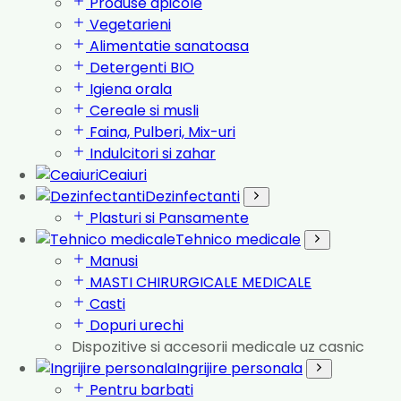
Produse apicole
Vegetarieni
Alimentatie sanatoasa
Detergenti BIO
Igiena orala
Cereale si musli
Faina, Pulberi, Mix-uri
Indulcitori si zahar
Ceaiuri
Dezinfectanti
Plasturi si Pansamente
Tehnico medicale
Manusi
MASTI CHIRURGICALE MEDICALE
Casti
Dopuri urechi
Dispozitive si accesorii medicale uz casnic
Ingrijire personala
Pentru barbati