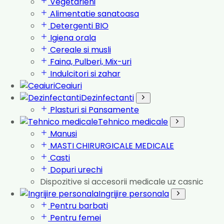
Vegetarieni
Alimentatie sanatoasa
Detergenti BIO
Igiena orala
Cereale si musli
Faina, Pulberi, Mix-uri
Indulcitori si zahar
Ceaiuri
Dezinfectanti
Plasturi si Pansamente
Tehnico medicale
Manusi
MASTI CHIRURGICALE MEDICALE
Casti
Dopuri urechi
Dispozitive si accesorii medicale uz casnic
Ingrijire personala
Pentru barbati
Pentru femei