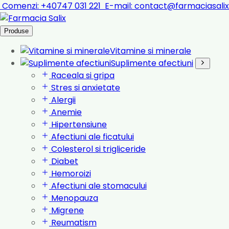
Comenzi:
+40747 031 221
E-mail:
contact@farmaciasalix
Produse
Vitamine si minerale
Suplimente afectiuni
Raceala si gripa
Stres si anxietate
Alergii
Anemie
Hipertensiune
Afectiuni ale ficatului
Colesterol si trigliceride
Diabet
Hemoroizi
Afectiuni ale stomacului
Menopauza
Migrene
Reumatism