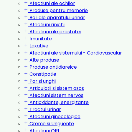
Afectiuni ale ochilor
Produse pentru memorie
Boli ale aparatului urinar
Afectiuni rinichi
Afectiuni ale prostatei
Imunitate
Laxative
Afectiuni ale sistemului - Cardiovascular
Alte produse
Produse antidiareice
Constipatie
Par si unghii
Articulatii si sistem osos
Afectiuni sistem nervos
Antioxidante, energizante
Tractul urinar
Afectiuni ginecologice
Creme si Unguente
Afectiuni ORL