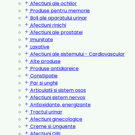
Afectiuni ale ochilor
Produse pentru memorie
Boli ale aparatului urinar
Afectiuni rinichi
Afectiuni ale prostatei
Imunitate
Laxative
Afectiuni ale sistemului - Cardiovascular
Alte produse
Produse antidiareice
Constipatie
Par si unghii
Articulatii si sistem osos
Afectiuni sistem nervos
Antioxidante, energizante
Tractul urinar
Afectiuni ginecologice
Creme si Unguente
Afectiuni ORL