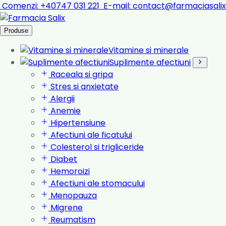
Comenzi:
+40747 031 221
E-mail:
contact@farmaciasalix
Produse
Vitamine si minerale
Suplimente afectiuni
Raceala si gripa
Stres si anxietate
Alergii
Anemie
Hipertensiune
Afectiuni ale ficatului
Colesterol si trigliceride
Diabet
Hemoroizi
Afectiuni ale stomacului
Menopauza
Migrene
Reumatism