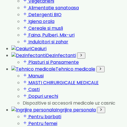
Vegetarieni
Alimentatie sanatoasa
Detergenti BIO
Igiena orala
Cereale si musli
Faina, Pulberi, Mix-uri
Indulcitori si zahar
Ceaiuri
Dezinfectanti
Plasturi si Pansamente
Tehnico medicale
Manusi
MASTI CHIRURGICALE MEDICALE
Casti
Dopuri urechi
Dispozitive si accesorii medicale uz casnic
Ingrijire personala
Pentru barbati
Pentru femei