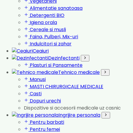
Vegetarieni
Alimentatie sanatoasa
Detergenti BIO
Igiena orala
Cereale si musli
Faina, Pulberi, Mix-uri
Indulcitori si zahar
Ceaiuri
Dezinfectanti
Plasturi si Pansamente
Tehnico medicale
Manusi
MASTI CHIRURGICALE MEDICALE
Casti
Dopuri urechi
Dispozitive si accesorii medicale uz casnic
Ingrijire personala
Pentru barbati
Pentru femei