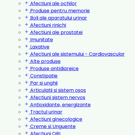
Afectiuni ale ochilor
Produse pentru memorie
Boli ale aparatului urinar
Afectiuni rinichi
Afectiuni ale prostatei
Imunitate
Laxative
Afectiuni ale sistemului - Cardiovascular
Alte produse
Produse antidiareice
Constipatie
Par si unghii
Articulatii si sistem osos
Afectiuni sistem nervos
Antioxidante, energizante
Tractul urinar
Afectiuni ginecologice
Creme si Unguente
Afectiuni ORL