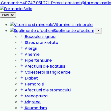
Comenzi:
+40747 031 221
E-mail:
contact@farmaciasalix
Produse
Vitamine si minerale
Suplimente afectiuni
Raceala si gripa
Stres si anxietate
Alergii
Anemie
Hipertensiune
Afectiuni ale ficatului
Colesterol si trigliceride
Diabet
Hemoroizi
Afectiuni ale stomacului
Menopauza
Migrene
Reumatism